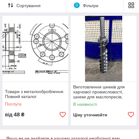
Завжди раді вам.
Сортування
0
Фільтри
Виготовлення шнеків для
Товари з металооброблення.
харчової промисловості,
Повний каталог
шнеки для маслопресів,
шнеки для промислового
Послуга
В наявності
обладн
48
від
₴
Ціну уточнюйте
Якщо ви не знайдете в нашому каталозі необхідної вам