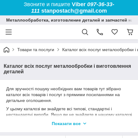
Звоните и пишите
Viber
097-36-33-
111
stanpostach@gmail.com
Металлообработка, изготовление деталей и запчастей на 
Товари та послуги
Каталог всіх послуг металообробки і
Каталог всіх послуг металообробки і виготовлення
деталей
Для зручності пошуку необхідних вам товарів тут зібрано
каталог всіх товарів і послуг з прямими посиланнями на
детальне оголошення.
У цьому каталозі ви знайдете всі типові, стандартні і
нестандартні вироби. Якщо ви не знайдете в нашому каталозі
необхідної вам деталі -
телефонуйте!
ми розглянемо ваше
Показати все
замовлення, адже перелік є далеко не все, що ми вміємо і
робимо.