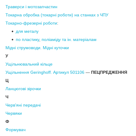
Траверси і мотозапчастин
Токарна
обробка (токарні роботи)
на станках
з ЧПУ
Токарно-фрезерні роботи
:
для металу
по пластику
,
поліаміду
та ін.
матеріалам
Мідні струмоводи. Мідні куточки
У
Ущільнювальний
кільце
Ущільнення Geringhoff. Артикул 501106
―
ПЕЦПРЕДЖЕННЯ
Ц
Ланцюгові зірочки
Ч
Черв'яні передачі
Червяки
Ф
Формувач