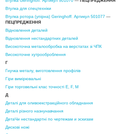
Втулка Geringhoff. Артикул 501070
―
ПЕЦПРЕДЖЕННЯ
Втулка для спецтехніки
Втулка ротора (упірна) Geringhoff. Артикул 501077
―
ПЕЦПРЕДЖЕННЯ
Відновлення деталей
Відновлення нестандартних деталей
Високоточна металообробка на верстатах зі ЧПК
Високоточне хутрооброблення
Г
Гнучка металу, виготовлення профілів
Гіри вимірювальні
Гіри торговельні клас точності E, F, M
Д
Деталі для оливоекстракційного обладнання
Деталі
різного назну
навчання
Дета
Чи нестандартні
по чертежам
и эскизам
Дискові
ножі