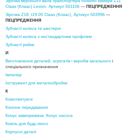
Зірочка верхнього вала транспортера похилої камери Z11
Claas (Клаас) Lexion. Артикул 501106
―
ПЕЦПРЕДЖЕННЯ
Зірочка Z18, t19.05 Claas (Клаас), Артикул 503996
―
ПЕЦПРЕДЖЕННЯ
Зубчасті колеса та шестерні
Зубчасті колеса з нестандартним профілем
Зубчасті рейки
И
Виготовлення д
еталей,
агрегатів і
виробів загального
і
спеціального призначення
Імпелер
Інструмент для металообробки
К
Комплектуючі
Конічне передавання
Конус завихрювача. Конус насоса
Кокіль
для будь-якого
Корпусні деталі