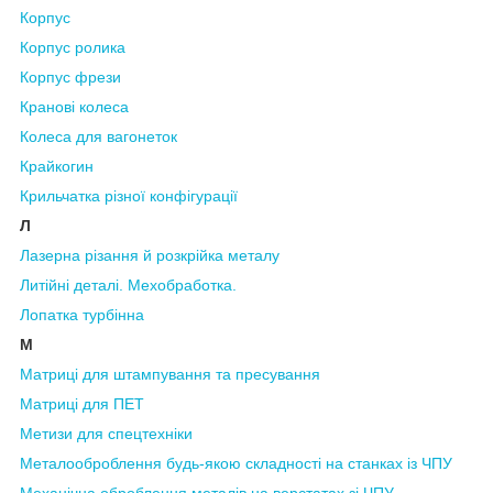
Корпус
Корпус ролика
Корпус фрези
Кранові колеса
Колеса для вагонеток
Крайкогин
Крильчатка різної
конфігурації
Л
Лазерна
різання й розкрійка металу
Литійні деталі. Мехобработка.
Лопатка турбінна
М
Матриці для штампування та пресування
Матриці для ПЕТ
Метизи для спецтехніки
Металооброблення
будь-якою
складності
на
станках із ЧПУ
Механічна
оброблення металів
на верстатах зі ЧПУ