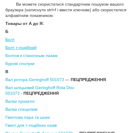
Ви можете скористатися стандартним пошуком вашого
браузера (натиснути strl+f і ввести ключове) або скористатися
алфавітним покажчиком.
Товары от А до Я:
Б
Болт
Болт т-подібний
Болтов к станочным пазам
Бурові сполуки
В
Вал ротора Geringhoff 501073
―
ПЕЦПРЕДЖЕННЯ
Вал шліцьовий Geringhoff Rota Disc
501073
-
ПЕЦПРЕДЖЕННЯ
Валки прокатні
Вал
ки спе
цилеві
Гвинтова пара та шнек
Гвинт для т-подібних пазів