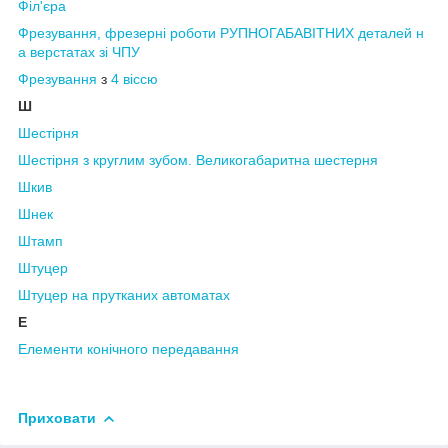
Філ'єра
Фрезування,
фрезерні
роботи
РУПНОГАБАВІТНИХ
деталей
н
а верстатах зі ЧПУ
Фрезування
з
4 віссю
Ш
Шестірня
Шестірня з круглим зубом. Великогабаритна шестерня
Шкив
Шнек
Штамп
Штуцер
Штуцер на пру
тканих автоматах
Е
Елементи конічного передавання
Приховати