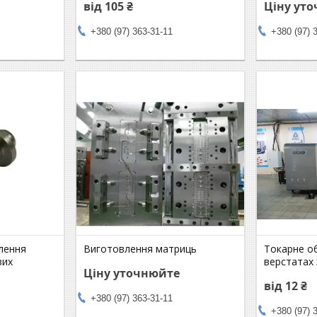
від 105 ₴
Ціну ут
+380 (97) 363-31-11
+380 (97) 
лення
Виготовлення матриць
Токарне о
вих
верстатах 
Ціну уточнюйте
від 12 ₴
+380 (97) 363-31-11
+380 (97) 