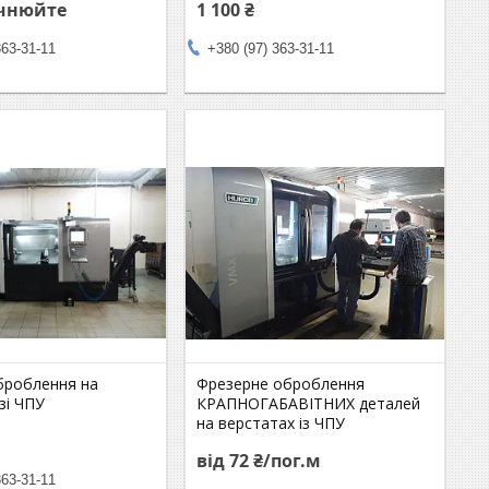
очнюйте
1 100 ₴
363-31-11
+380 (97) 363-31-11
броблення на
Фрезерне оброблення
зі ЧПУ
КРАПНОГАБАВІТНИХ деталей
на верстатах із ЧПУ
від 72 ₴/пог.м
363-31-11