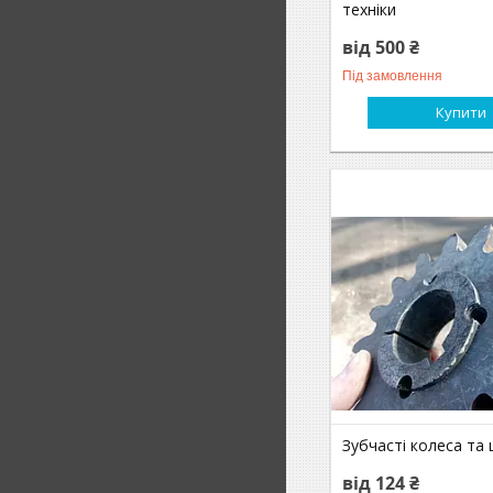
техніки
від 500 ₴
Під замовлення
Купити
Зубчасті колеса та 
від 124 ₴