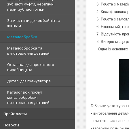
зубчасті муфти, черв'ячні
Робота з матері
пари, зубчасті річки
Кваліфікована 
Робота з замовл
Запчастини до комбайнів та
жаткам
Економний, гра
Відсутність про
Металообробка
Вигідне місце 
Металообробка та
Одне із основних
виготовлення деталей
Оснастка для прокатного
виробництва
Деталі для гранулятора
Каталог всіх послуг
металообробки і
виготовлення деталей
Габарити устаткуванн
• виготовлення детал
Прайс-листы
- точність виконання 
Новости
- габаритні розміри д