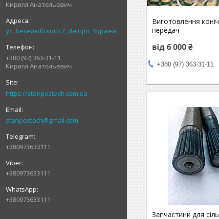
Кирилл Анатольевич
Виготовлення коні
передач
ул. Белелюбского 2, Дніпро, Україна
від 6 000 ₴
+380 (97) 363-31-11
+380 (97) 363-31-11
Кирилл Анатольевич
https://stanpostach.com.ua
stanpostach@gmail.com
+380973633111
+380973633111
+380973633111
Запчастини для сіл