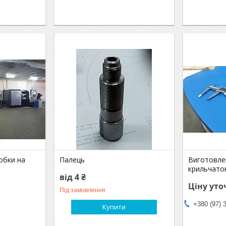
обки на
Палець
Виготовлен
крильчаток
від 4 ₴
Ціну ут
Під замовлення
+380 (97) 
Купити