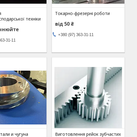
я
Токарно-фрезерні роботи
сподарської техніки
від 50 ₴
очнюйте
+380 (97) 363-31-11
363-31-11
тали и чугуна
Виготовлення рейок зубчастих