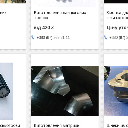
чних
Виготовлення ланцюгових
Зірочки дл
зірочок
сільського
від 420 ₴
Ціну ут
+380 (97) 363-31-11
+380 (97) 
ьськогоози
Виготовлення матриць і
Шнеки из с