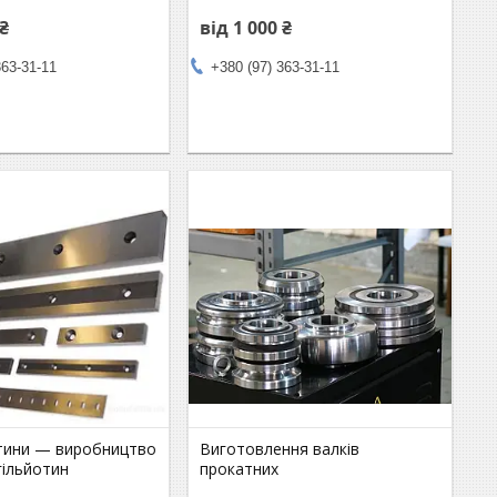
 ₴
від 1 000 ₴
363-31-11
+380 (97) 363-31-11
отини — виробництво
Виготовлення валків
гільйотин
прокатних