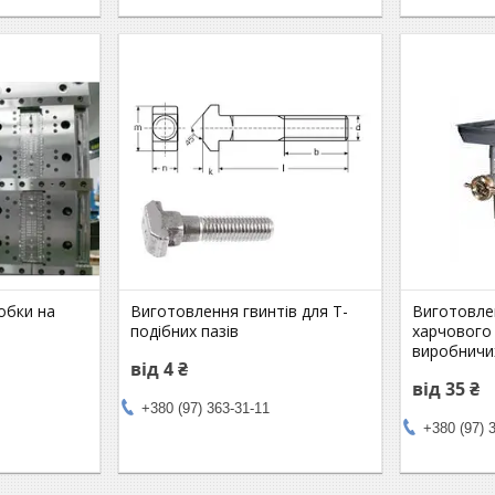
обки на
Виготовлення гвинтів для Т-
Виготовле
подібних пазів
харчового
виробничих
від 4 ₴
від 35 ₴
+380 (97) 363-31-11
+380 (97) 