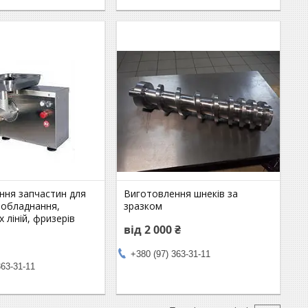
ння запчастин для
Виготовлення шнеків за
 обладнання,
зразком
 ліній, фризерів
від 2 000 ₴
+380 (97) 363-31-11
363-31-11