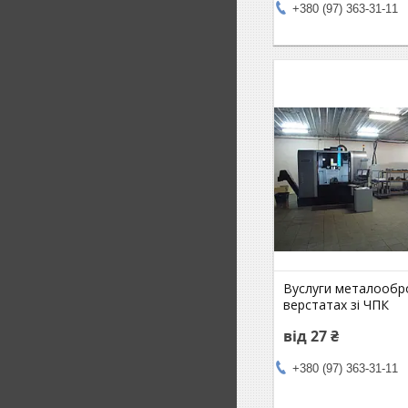
+380 (97) 363-31-11
Вуслуги металообр
верстатах зі ЧПК
від 27 ₴
+380 (97) 363-31-11