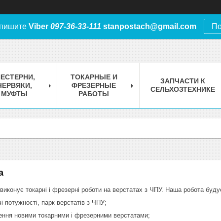
 пишите
Viber
097-36-33-111
stanpostach@gmail.com
По
ЕСТЕРНИ,
ТОКАРНЫЕ И
ЗАПЧАСТИ К
ЧЕРВЯКИ,
ФРЕЗЕРНЫЕ
СЕЛЬХОЗТЕХНИКЕ
МУФТЫ
РАБОТЫ
а
виконує токарні і фрезерні роботи на верстатах з ЧПУ. Наша робота буду
і потужності, парк верстатів з ЧПУ;
ення новими токарними і фрезерними верстатами;