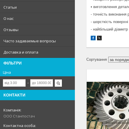
• виготовлення детал
Статьи
- точність виконання 
О нас
- шорсткість поверхні
- найбільший діаметр
Отзывы
Часто задаваемые вопросы
Доставка и оплата
ФІЛЬТРИ
Ціна
КОНТАКТИ
ООО Станпостач