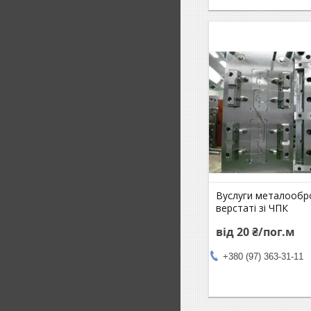
Вуслуги металообр
верстаті зі ЧПК
від 20 ₴/пог.м
+380 (97) 363-31-11