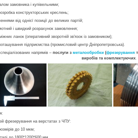
алом замовника і купівельними;
розробка конструкторських креслень;
еннями від однієї позиції до великих партій;
мотний і швидкий розрахунок замовлення;
міжних ланок (оперативний зворотній зв'язок із замовником);
розташування підприємства (промисловий центр Дніпропетровська).
 спеціалізованих напрямів –
послуги з
металообробки
(
фрезерування
виробів та комплектуючих
.
я:
ей фрезерування на верстатах з ЧПУ:
розмірів до 10 мкм;
еталі до 1800*1200*600 мм.