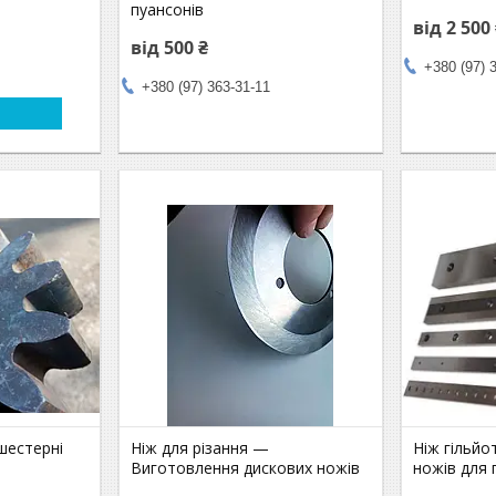
пуансонів
від 2 500
від 500 ₴
+380 (97) 
+380 (97) 363-31-11
шестерні
Ніж для різання —
Ніж гільй
Виготовлення дискових ножів
ножів для 