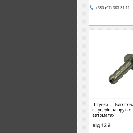
+380 (97) 363-31-11
Штуцер — Виготов
штуцерів на прутко
автоматах
від 12 ₴