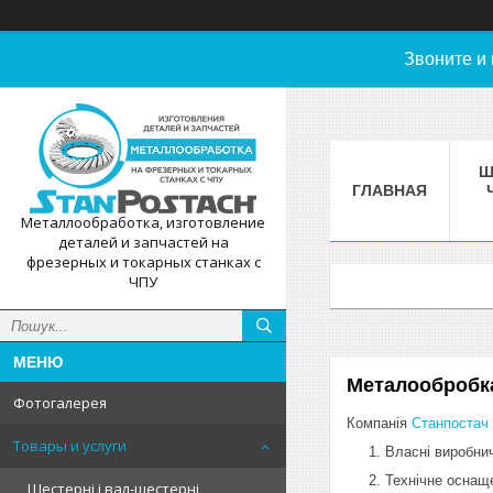
Звоните и
Ш
ГЛАВНАЯ
Металлообработка, изготовление
деталей и запчастей на
фрезерных и токарных станках с
ЧПУ
Металообробк
Фотогалерея
Компанія
Станпостач
Товары и услуги
Власні виробнич
Технічне оснащ
Шестерні і вал-шестерні,