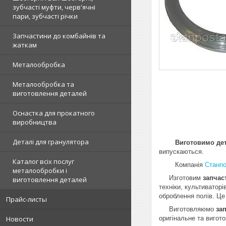
зубчасті муфти, черв'ячні
пари, зубчасті річки
Запчастини до комбайнів та
жаткам
Металообробка
Металообробка та
виготовлення деталей
Оснастка для прокатного
виробництва
Деталі для гранулятора
Виготовимо детал
випускаються.
Каталог всіх послуг
Компанія
Станпо
металообробки і
Изготовим
запча
виготовлення деталей
техніки,
культиваторі
оброблення полів. Це 
Прайс-листы
Виготовляюмо
за
оригінальне та вигот
Новости