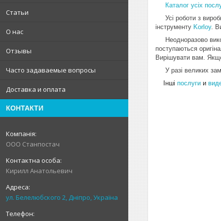
Каталог усіх послу
Статьи
Усі роботи з виробн
інструменту
Korloy
. В
О нас
Неодноразово виконан
поступаються оригіна
Отзывы
Вирішувати вам. Якщ
Часто задаваемые вопросы
У разі великих зам
Інші
послуги
и
вид
Доставка и оплата
КОНТАКТИ
ООО Станпостач
Кирилл Анатольевич
ул. Белелюбского 2, Дніпро, Україна