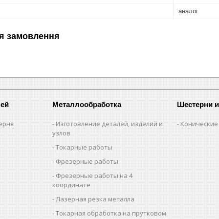
аналог
я замовлення
лей
Металлообработка
Шестерни 
ерня
Изготовление деталей, изделий и
Конические
узлов
Токарные работы
Фрезерные работы
Фрезерные работы на 4
координате
Лазерная резка металла
Токарная обработка на прутковом