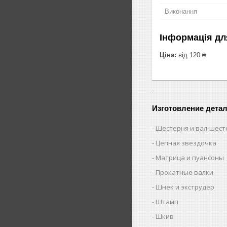
Виконання
Інформація дл
Ціна:
від 120 ₴
Изготовление дета
Шестерня и вал-шест
Цепная звездочка
Матрица и пуансоны
Прокатные валки
Шнек и экструдер
Штамп
Шкив