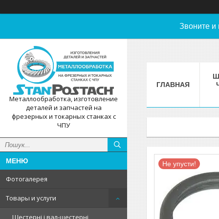
Звоните и
Ш
ГЛАВНАЯ
Металлообработка, изготовление
деталей и запчастей на
фрезерных и токарных станках с
ЧПУ
Не упусти!
Фотогалерея
Товары и услуги
Шестерні і вал-шестерні,