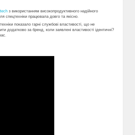
itech
з використанням високопродуктивного надійного
ля спецтехніки працювала довго та якісно.
хніки показало гарні службові властивості, що не
ти додатково за бренд, коли заявлені властивості ідентичні?
вас.