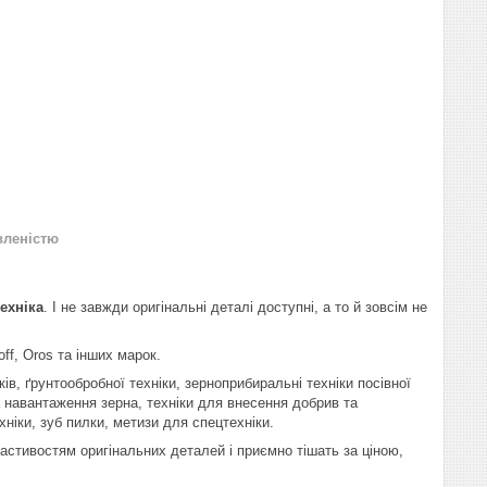
вленістю
ехніка
. І не завжди оригінальні деталі доступні, а то й зовсім не
off
,
Oros
та інших марок.
ків, ґрунтообробної техніки,
зерноприбиральні техніки посівної
а навантаження зерна,
техніки для внесення добрив та
хніки, зуб пилки, метизи для спецтехніки.
стивостям оригінальних деталей і приємно тішать за ціною,