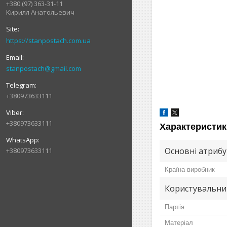
+380 (97) 363-31-11
Кирилл Анатольевич
https://stanpostach.com.ua
stanpostach@gmail.com
+380973633111
+380973633111
Характеристик
Основні атриб
+380973633111
Країна виробник
Користувальни
Партія
Матеріал