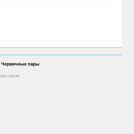
и Червячные пары
 шестерни