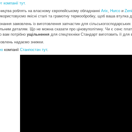
г компанії тут.
ицтва роблять на власному європейському обладнанні
Arix
,
Hurco
и
Zen
икористовуємо якісні сталі та грамотну термообробку, щоб ваша втулка д
ня замовлень із виготовлення запчастин для сільськогосподарських те
льним деталям. Що не можна сказати про ціновуполітину. Чи є сенс плати
о вам потрібно
ущільнення
для спецтехніки Стандарт виготовить її для 
овлень надаємо знижки.
ео
компанії
Станпостач
тут
.