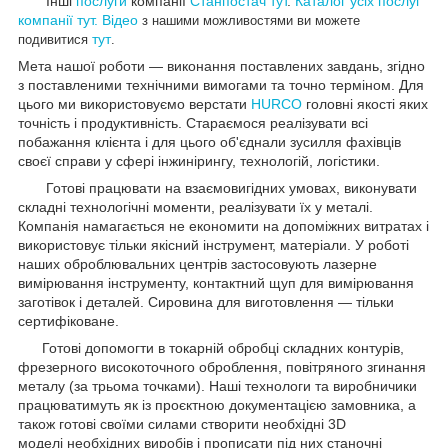
Інші
послуги
компанії
Станпостач
тут
.
Каталог усіх послуг
компанії тут.
Відео
з нашими можливостями ви можете
тут
подивитися
.
Мета нашої роботи — виконання поставлених завдань, згідно
з поставленими технічними вимогами та точно терміном. Для
цього ми використовуємо верстати
HURCO
головні якості яких
точність і продуктивність. Стараємося реалізувати всі
побажання клієнта і для цього об'єднали зусилля фахівців
своєї справи у сфері інжинірингу, технологій, логістики.
Готові працювати на взаємовигідних умовах, виконувати
складні технологічні моменти, реалізувати їх у металі.
Компанія намагається не економити на допоміжних витратах і
використовує тільки якісний інструмент, матеріали. У роботі
наших оброблювальних центрів застосовують лазерне
вимірювання інструменту, контактний щуп для вимірювання
заготівок і деталей. Сировина для виготовлення — тільки
сертифіковане.
Готові допомогти в токарній обробці складних контурів,
фрезерного високоточного оброблення, повітряного згинання
металу (за трьома точками). Наші технологи та виробничики
працюватимуть як із проєктною документацією замовника, а
також готові своїми силами створити необхідні 3D
моделі необхідних виробів і прописати під них станочні