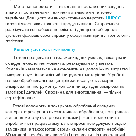
Мета нашої роботи — виконання поставлених завдань,
згідно з поставленими технічними вимогами та точно
терміном. Для цього ми використовуємо верстати
HURCO
головні якості яких точність і продуктивність. Стараємося
реалізувати всі побажання клієнта і для цього об'єднали
зусилля фахівців своєї справи у сфері інжинірингу, технологій,
логістики.
Каталог усіх послуг компанії тут.
Готові працювати на взаємовигідних умовах, виконувати
складні технологічні моменти, реалізувати їх у металі.
Компанія намагається не економити на допоміжних витратах і
використовує тільки якісний інструмент, матеріали. У роботі
наших оброблювальних центрів застосовують лазерне
вимірювання інструменту, контактний щуп для вимірювання
заготівок і деталей. Сировина для виготовлення — тільки
сертифіковане.
Готові допомогти в токарному обробленні складних
контурів, фрезерного високоточного оброблення, повітряного
згинання металу (за трьома точками). Наші технологи та
виробничики працюватимуть як із проєктною документацією
замовника, а також готові своїми силами створити необхідні
3D моделі необхідних виробів і прописати під них станочні