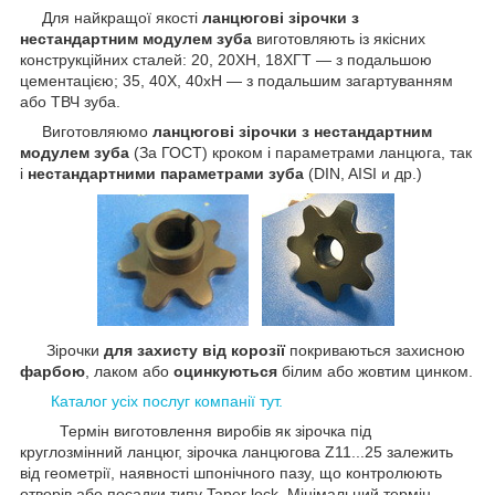
Для найкращої якості
ланцюгові зірочки з
нестандартним модулем зуба
виготовляють із якісних
конструкційних сталей: 20, 20ХН, 18ХГТ — з подальшою
цементацією; 35, 40Х, 40хН — з подальшим загартуванням
або ТВЧ зуба.
Виготовляюмо
ланцюгові зірочки з нестандартним
модулем зуба
(За ГОСТ) кроком і параметрами ланцюга, так
і
нестандартними параметрами зуба
(DIN, AISI и др.)
Зірочки
для захисту від корозії
покриваються захисною
фарбою
, лаком або
оцинкуються
білим або жовтим цинком.
Каталог усіх послуг компанії тут.
Термін виготовлення виробів як
зірочка під
круглозмінний ланцюг, зірочка ланцюгова Z11...25 залежить
від геометрії, наявності шпонічного пазу, що контролюють
отворів або посадки типу Taper lock. Мінімальний термін