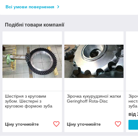
Всі умови повернення
Подібні товари компанії
Шестірня з круговим
Зірочка кукурудзяної жатки
Зіро
зубом. Шестерні з
Geringhoff Rota-Disc
нес
круговою формою зуба
зуба
від
Ціну уточнюйте
Ціну уточнюйте