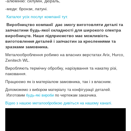
-алюмінію: силумін, дюраль,
-меди: бронзи, латуні.
Каталог усіх послуг компанії тут.
Виробництво компанії дає змогу виготовляти деталі та
запчастини будь-якої складності для широкого спектра
виробництв. Наше підприємство має можливість
виготовлення деталей і запчастин за кресленнями та
зразками замовника.
Металооброблення робимо на власних верстатах Arix, Hurco,
Zenitech WL.
Виробляють термічну обробку, нарізування та накатку різі,
паковання.
Працюємо як із матеріалом замовника, так і з власним.
Допоможемо з вибором матеріалу та конфігурації деталей.
Изготовим
будь-які вироби
по чертежам заказчика.
Відео з нашою металообробкою дивіться на нашому каналі.