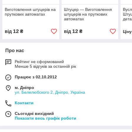
Виготовлення штуцерів на
Штуцер — Виготовлення
Вусл
пруткових автоматах
штуцерів на пруткових
Штуц
автоматах
дета
12
12
від
₴
від
₴
Цін
Про нас
Рейтинг не сформований
Менше 5 відгуків за останній рік
Працює з 02.10.2012
м. Дніпро
ул. Белелюбского 2, Дніпро, Україна
Контакти
Сьогодні вихідний
Показати весь графік роботи