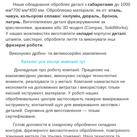
Наше обладнання обробляє деталі з
габаритами
до 1000
мм*700 мм*400 мм. Обробляємо матеріали, як-от:
сталь,
чавун, кольорові сплави: силумін, дюраль, бронза,
латунь.
Виготовляюмо деталі фрезеруванням за
кресленнями, зразками або 3D моделі (Compas, SolidWorks).
У наших можливостях виготовляти
складні
корпусні
деталі
,
штампи, шестерні, обробляти лиття та виконувати інші
фрезерні роботи
.
Виконуємо дрібно- та великосерійні замовлення.
Каталог усіх послуг компанії тут.
Докладніше про роботу компанії. Працюємо на
взаємовигідних умовах, виконуємо складні технологічні
моменти, реалізувати їх у металі. Компанія намагається не
економити на допоміжних витратах і використовує тільки
якісний інструмент, матеріали. У роботі наших
оброблювальних центрів застосовують лазерне вимірювання
інструменту, контактний щуп для вимірювання заготівок і
деталей. Сировина для виготовлення — тільки
сертифіковане.
Готові допомогти в токарному обробленні складних
контурів, фрезерного високоточного оброблення, повітряного
згинання металу (за трьома точками). Наші технологи та