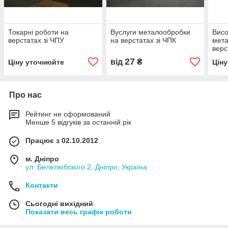
Токарні роботи на
Вуслуги металообробки
Висо
верстатах зі ЧПУ
на верстатах зі ЧПК
мета
верс
27
від
₴
Ціну уточнюйте
Цін
Про нас
Рейтинг не сформований
Менше 5 відгуків за останній рік
Працює з 02.10.2012
м. Дніпро
ул. Белелюбского 2, Дніпро, Україна
Контакти
Сьогодні вихідний
Показати весь графік роботи