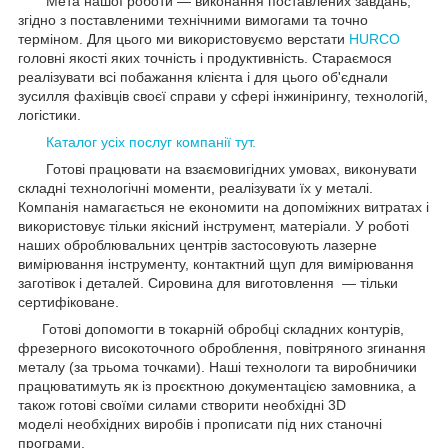
Мета нашої роботи — виконання поставлених завдань,
згідно з поставленими технічними вимогами та точно
терміном. Для цього ми використовуємо верстати
HURCO
головні якості яких точність і продуктивність. Стараємося
реалізувати всі побажання клієнта і для цього об'єднали
зусилля фахівців своєї справи у сфері інжинірингу, технологій,
логістики.
Каталог усіх послуг компанії тут.
Готові працювати на взаємовигідних умовах, виконувати
складні технологічні моменти, реалізувати їх у металі.
Компанія намагається не економити на допоміжних витратах і
використовує тільки якісний інструмент, матеріали. У роботі
наших оброблювальних центрів застосовують лазерне
вимірювання інструменту, контактний щуп для вимірювання
заготівок і деталей. Сировина для виготовлення — тільки
сертифіковане.
Готові допомогти в токарній обробці складних контурів,
фрезерного високоточного оброблення, повітряного згинання
металу (за трьома точками). Наші технологи та виробничики
працюватимуть як із проєктною документацією замовника, а
також готові своїми силами створити необхідні 3D
моделі необхідних виробів і прописати під них станочні
програми.