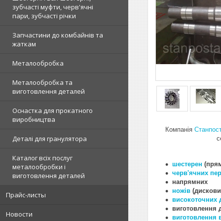
зубчасті муфти, черв'ячні
пари, зубчасті річки
Запчастини до комбайнів та
жаткам
Металообробка
Металообробка та
виготовлення деталей
Оснастка для прокатного
виробництва
Компанія
Станпос
Деталі для гранулятора
с
Каталог всіх послуг
шестерен
(пря
металообробки і
черв'ячних пе
виготовлення деталей
напрямних
ножів
(дискови
Прайс-листы
високоточних 
виготовлення д
Новости
виготовлення 