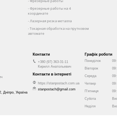
Фрезерные работы
Фрезерные работы на 4
координате
Лазерная резка металла
Токарная обработка на прутковом
автомате
Графік роботи
Понеділок
09
+380 (97) 363-31-11
Кирилл Анатольевич
Вівторок
09
Середа
09
ич
https://stanpostach.com.ua
Четвер
09
stanpostach@gmail.com
Пʼятниця
09
, Дніпро, Україна
Субота
Ви
Неділя
Ви