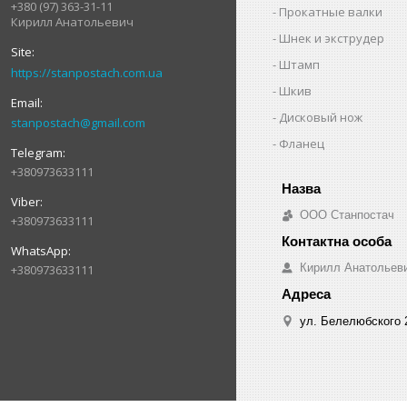
+380 (97) 363-31-11
Прокатные валки
Кирилл Анатольевич
Шнек и экструдер
Штамп
https://stanpostach.com.ua
Шкив
Дисковый нож
stanpostach@gmail.com
Фланец
+380973633111
ООО Станпостач
+380973633111
Кирилл Анатольев
+380973633111
ул. Белелюбского 2