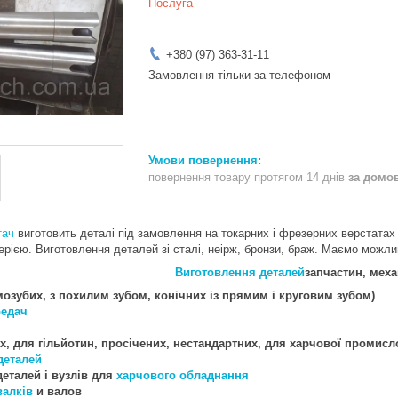
Послуга
+380 (97) 363-31-11
Замовлення тільки за телефоном
повернення товару протягом 14 днів
за домо
тач
виготовить деталі під замовлення на токарних і фрезерних верстатах
ерією. Виготовлення деталей зі сталі, неірж, бронзи, браж. Маємо можли
Виготовлення деталей
запчастин, меха
мозубих, з похилим зубом, конічних із прямим і круговим зубом)
редач
х, для гільйотин, просічених, нестандартних, для харчової промисл
деталей
еталей і вузлів для
харчового
обладнання
валків
и валов