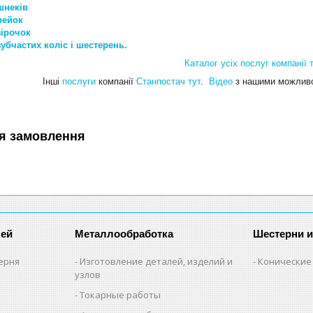
шнеків
рейок
зірочок
убчастих коліс і шестерень.
Каталог усіх послуг компанії т
Інші
послуги
компанії
Станпостач
тут
.
Відео
з нашими можливо
я замовлення
лей
Металлообработка
Шестерни 
ерня
Изготовление деталей, изделий и
Конические
узлов
Токарные работы