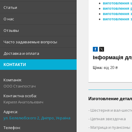
виготовлення 
Статьи
виготовлення 
виготовлення 
О нас
виготовлення з
Отзывы
Часто задаваемые вопросы
Доставка и оплата
Інформація дл
КОНТАКТИ
Ціна:
від 20 ₴
ООО Станпостач
Изготовление дета
Кирилл Анатольевич
Шестерня и вал-шест
ул. Белелюбского 2, Дніпро, Україна
Цепная звездочка
Матрица и пуансоны