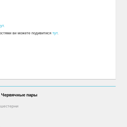
ут.
стями ви можете подивитися
тут
.
и Червячные пары
 шестерни