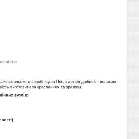
вленістю
 американського виробництва Hurco деталі дрібною і великою
вість виготовити за кресленням та зразком.
нічних вузлів:
овості)