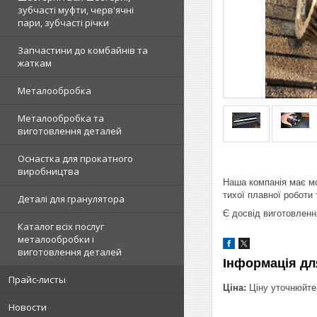
зубчасті муфти, черв'ячні
пари, зубчасті річки
Запчастини до комбайнів та
жаткам
Металообробка
Металообробка та
виготовлення деталей
Оснастка для прокатного
виробництва
Наша компанія має мо
тихої плавної роботи 
Деталі для гранулятора
Є досвід виготовленн
Каталог всіх послуг
металообробки і
виготовлення деталей
Інформація дл
Прайс-листы
Ціна:
Ціну уточнюйте
Новости