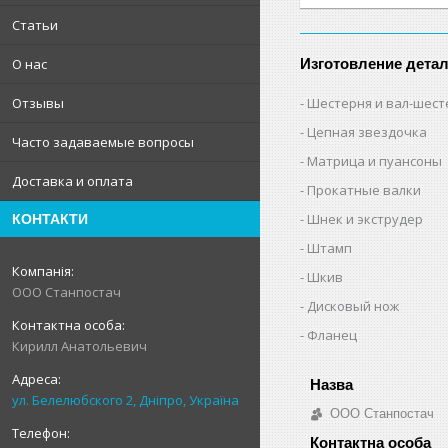
Статьи
Изготовление дета
О нас
Шестерня и вал-шест
Отзывы
Цепная звездочка
Часто задаваемые вопросы
Матрица и пуансоны
Доставка и оплата
Прокатные валки
Шнек и экструдер
КОНТАКТИ
Штамп
Шкив
ООО Станпостач
Дисковый нож
Фланец
Кирилл Анатольевич
ул. Белелюбского 2, Дніпро, Україна
ООО Станпостач