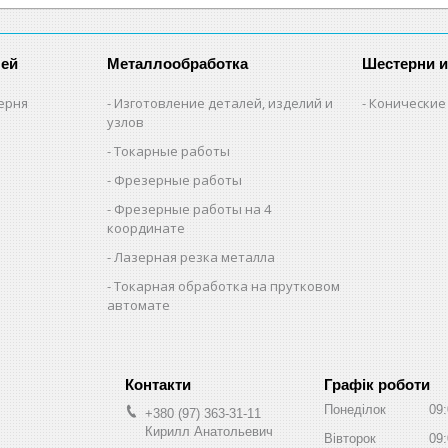
лей
Металлообработка
Шестерни 
ерня
Изготовление деталей, изделий и
Конические
узлов
Токарные работы
Фрезерные работы
Фрезерные работы на 4
координате
Лазерная резка металла
Токарная обработка на прутковом
автомате
Графік роботи
Понеділок
09
+380 (97) 363-31-11
Кирилл Анатольевич
Вівторок
09