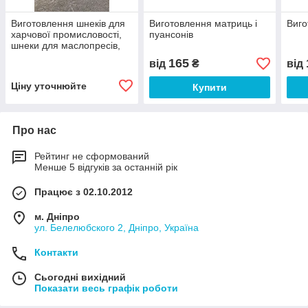
Виготовлення шнеків для
Виготовлення матриць і
Виго
харчової промисловості,
пуансонів
шнеки для маслопресів,
шнеки для промислового
165
від
₴
від
обладн
Ціну уточнюйте
Купити
Про нас
Рейтинг не сформований
Менше 5 відгуків за останній рік
Працює з 02.10.2012
м. Дніпро
ул. Белелюбского 2, Дніпро, Україна
Контакти
Сьогодні вихідний
Показати весь графік роботи