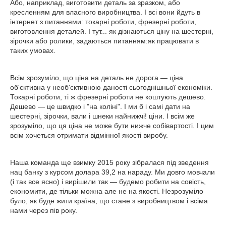
Або, наприклад, виготовити деталь за зразком, або
кресленням для власного виробництва. І всі вони йдуть в
інтернет з питаннями: токарні роботи, фрезерні роботи,
виготовлення деталей. І тут... як дізнаються ціну на шестерні,
зірочки або ролики, задаються питанням:як працювати в
таких умовах.
Всім зрозуміло, що ціна на деталь не дорога ― ціна
об'єктивна у необ'єктивною даності сьогоднішньої економіки.
Токарні роботи, ті ж фрезерні роботи не коштують дешево.
Дешево ― це швидко і "на коліні". І ми б і самі дати на
шестерні, зірочки, вали і шнеки найнижчі! ціни. І всім же
зрозуміло, що ця ціна не може бути нижче собівартості. І цим
всім хочеться отримати відмінної якості виробу.
Наша команда ще взимку 2015 року зібралася під зведення
нац банку з курсом долара 39,2 на нараду. Ми довго мовчали
(і так все ясно) і вирішили так ― будемо робити на совість,
економити, де тільки можна але не на якості. Незрозуміло
було, як буде жити країна, що стане з виробництвом і всіма
нами через пів року.