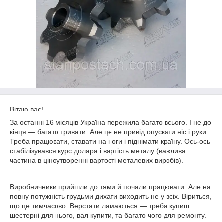
Вітаю вас!
За останні 16 місяців Україна пережила багато всього. І не до
кінця ― багато тривати. Але це не привід опускати ніс і руки.
Треба працювати, ставати на ноги і піднімати країну. Ось-ось
стабілізувався курс долара і вартість металу (важлива
частина в ціноутворенні вартості металевих виробів).
Виробничники прийшли до тями й почали працювати. Але на
повну потужність грудьми дихати виходить не у всіх. Віриться,
що це тимчасово. Верстати ламаються ― треба купиш
шестерні для нього, вал купити, та багато чого для ремонту.