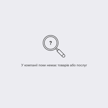
металів та іншого сортаменту, піскоструминна обробка,
фрезерування, токарна і шліфувальна обробка, об'ємна і
поверхнева термообробка. Наш згинальний інструмент
виготовляється з високоякісної сталі, а робочі поверхні
шлифованы з об'ємної та поверхневої термообробкою.
У компанії поки немає товарів або послуг