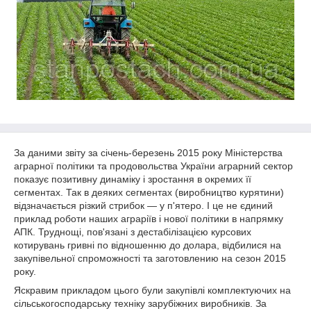
За даними звіту за січень-березень 2015 року Міністерства
аграрної політики та продовольства України аграрний сектор
показує позитивну динаміку і зростання в окремих її
сегментах. Так в деяких сегментах (виробництво курятини)
відзначається різкий стрибок ― у п'ятеро. І це не єдиний
приклад роботи наших аграріїв і нової політики в напрямку
АПК. Труднощі, пов'язані з дестабілізацією курсових
котирувань гривні по відношенню до долара, відбилися на
закупівельної спроможності та заготовлению на сезон 2015
року.
Яскравим прикладом цього були закупівлі комплектуючих на
сільськогосподарську техніку зарубіжних виробників. За