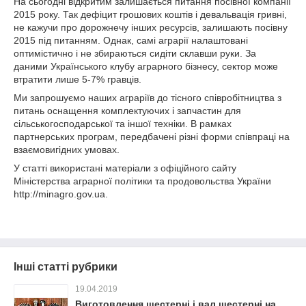
На сьогодні відкритим залишається питання посівної компанії
2015 року. Так дефіцит грошових коштів і девальвація гривні,
не кажучи про дорожнечу інших ресурсів, залишають посівну
2015 під питанням. Однак, самі аграрії налаштовані
оптимістично і не збираються сидіти склавши руки. За
даними Українського клубу аграрного бізнесу, сектор може
втратити лише 5-7% гравців.
Ми запрошуємо наших аграріїв до тісного співробітництва з
питань оснащення комплектуючих і запчастин для
сільськогосподарської та іншої техніки. В рамках
партнерських програм, передбачені різні форми співпраці на
взаємовигідних умовах.
У статті використані матеріали з офіційного сайту
Міністерства аграрної політики та продовольства України
http://minagro.gov.ua.
Інші статті рубрики
19.04.2019
Виготовлення шестерні і вал шестерні на