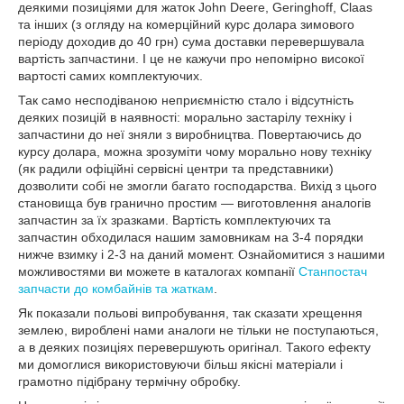
деякими позиціями для жаток John Deere, Geringhoff, Claas
та інших (з огляду на комерційний курс долара зимового
періоду доходив до 40 грн) сума доставки перевершувала
вартість запчастини. І це не кажучи про непомірно високої
вартості самих комплектуючих.
Так само несподіваною неприємністю стало і відсутність
деяких позицій в наявності: морально застарілу техніку і
запчастини до неї зняли з виробництва. Повертаючись до
курсу долара, можна зрозуміти чому морально нову техніку
(як радили офіційні сервісні центри та представники)
дозволити собі не змогли багато господарства. Вихід з цього
становища був гранично простим ― виготовлення аналогів
запчастин за їх зразками. Вартість комплектуючих та
запчастин обходилася нашим замовникам на 3-4 порядки
нижче взимку і 2-3 на даний момент. Ознайомитися з нашими
можливостями ви можете в каталогах компанії
Станпостач
з
апчасти до комбайнів та жаткам
.
Як показали польові випробування, так сказати хрещення
землею, вироблені нами аналоги не тільки не поступаються,
а в деяких позиціях перевершують оригінал. Такого ефекту
ми домоглися використовуючи більш якісні матеріали і
грамотно підібрану термічну обробку.